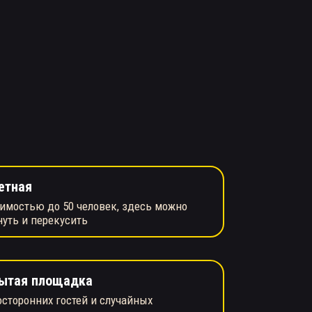
етная
имостью до 50 человек, здесь можно
нуть и перекусить
ытая площадка
осторонних гостей и случайных