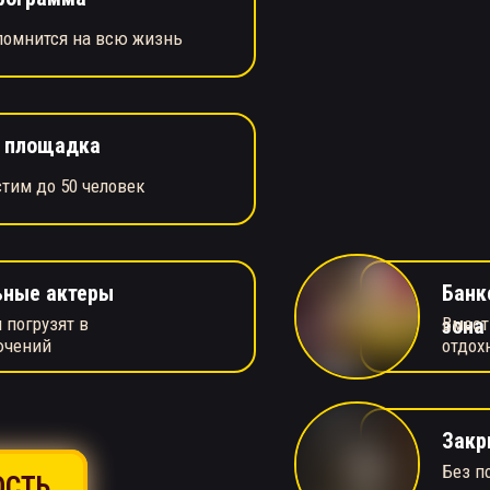
помнится на всю жизнь
я площадка
тим до 50 человек
ьные актеры
Банк
 погрузят в
Вмест
зона
ючений
отдох
Закр
Без п
ОСТЬ