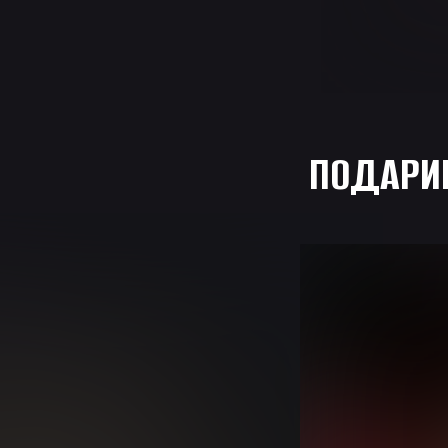
❄
ПОДАР