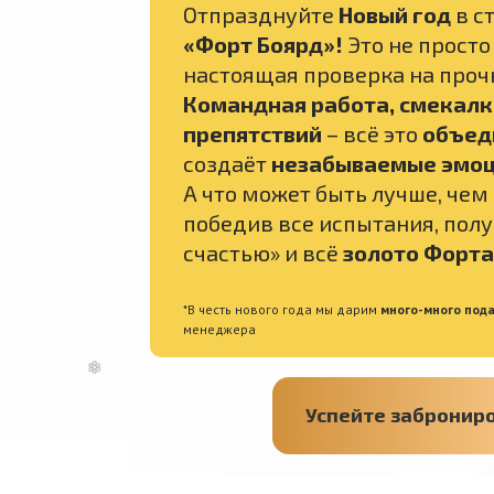
Отпразднуйте
Новый год
в с
«Форт Боярд»!
Это не просто
настоящая проверка на проч
Командная работа, смекалк
препятствий
– всё это
объед
создаёт
незабываемые эмоц
А что может быть лучше, чем
победив все испытания, полу
счастью» и всё
золото Форта
*В честь нового года мы дарим
много-много под
менеджера
Успейте забронир