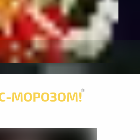
❆
С-МОРОЗОМ!