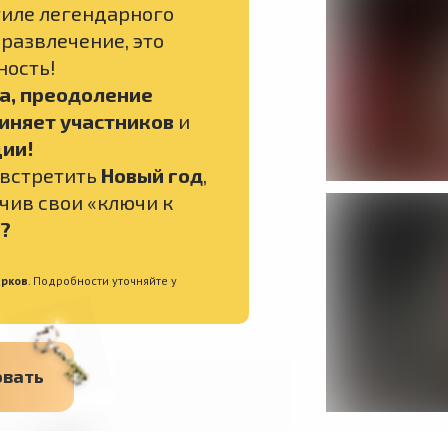
тиле легендарного
 развлечение, это
ность!
а, преодоление
иняет участников
и
ии!
 встретить
Новый год
,
чив свои «ключи к
?
арков
. Подробности уточняйте у
❄
овать